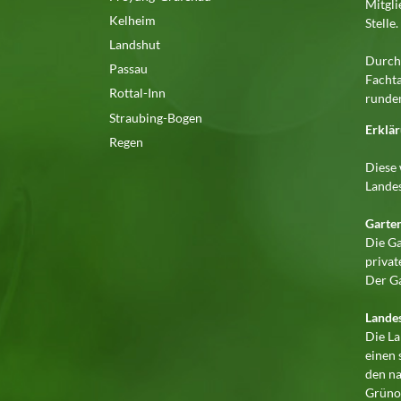
Mitgli
Kelheim
Stelle
Landshut
Durch 
Passau
Fachta
Rottal-Inn
runden
Straubing-Bogen
Erklär
Regen
Diese 
Landes
Garte
Die Ga
priva
Der Ga
Lande
Die La
einen
den na
Grünor