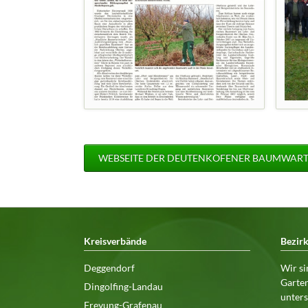
WEBSEITE DER DEUTENKOFENER BAUMWAR
Kreisverbände
Bezir
Deggendorf
Wir si
Garten
Dingolfing-Landau
unters
Freyung-Grafenau