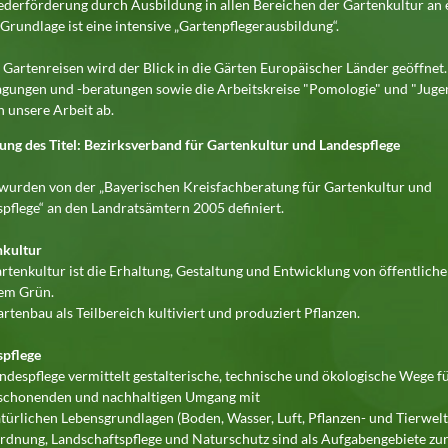
ederförderung durch Ausbildung in allen Bereichen der Gartenkultur an 
. Grundlage ist eine intensive „Gartenpflegerausbildung“.
Gartenreisen wird der Blick in die Gärten Europäischer Länder geöffnet.
gungen und -beratungen sowie die Arbeitskreise "Pomologie" und "Juge
 unsere Arbeit ab.
ung des Titel: Bezirksverband für Gartenkultur und Landespflege
wurden von der „Bayerischen Kreisfachberatung für Gartenkultur und
pflege“ an den Landratsämtern 2005 definiert.
nkultur
rtenkultur ist die Erhaltung, Gestaltung und Entwicklung von öffentlich
tem Grün.
rtenbau als Teilbereich kultiviert und produziert Pflanzen.
spflege
ndespflege vermittelt gestalterische, technische und ökologische Wege f
 schonenden und nachhaltigen Umgang mit
türlichen Lebensgrundlagen (Boden, Wasser, Luft, Pflanzen- und Tierwelt
dnung, Landschaftspflege und Naturschutz sind als Aufgabengebiete zu