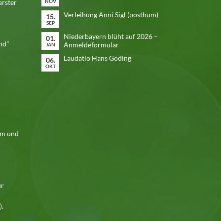
erster
NOV
Verleihung Anni Sigl (posthum)
15.
SEP
Niederbayern blüht auf 2026 –
01.
nd"
Anmeldeformular
JAN
Laudatio Hans Göding
06.
OKT
em und
ür
).
r